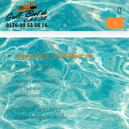
Impressum - Grill-Boot.de
Aymen Ben-Hatira
Grill-Boot.de
Martin-Luther-Str.66
10779 Berlin
Deutschland
Tel.: 0176-99 53 56 16
E-Mail: info@grill-boot.de