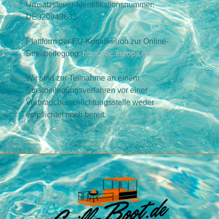
Umsatzsteuer-Identifikationsnummer:
DE320943633
Plattform der EU-Kommission zur Online-
Streitbeilegung:
https://ec.europa.eu/odr
Wir sind zur Teilnahme an einem
Streitbeilegungsverfahren vor einer
Verbraucherschlichtungsstelle weder
verpflichtet noch bereit.